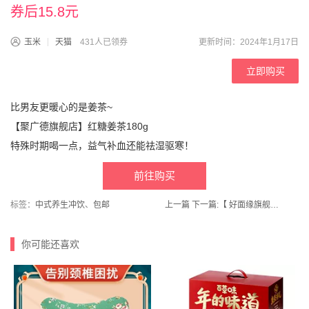
券后15.8元
玉米
天猫
431人已领券
更新时间：2024年1月17日
立即购买
比男友更暖心的是姜茶~
【聚广德旗舰店】红糖姜茶180g
特殊时期喝一点，益气补血还能祛湿驱寒！
前往购买
标签：
中式养生冲饮
、
包邮
上一篇
下一篇:
【 好面缘旗舰店】5星多用途小麦粉中筋通用粉5斤
你可能还喜欢