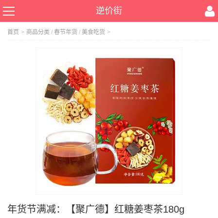
逆价街
首页
>
商品分类
/
春节年货
/
美食吃货
>
年货节满减：【聚广德】红糖姜枣茶180g