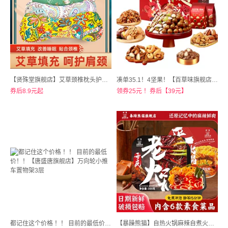
【贤殊堂旗舰店】艾草颈椎枕头护颈椎睡眠睡觉专用
凑单35.1！4坚果！【百草味旗舰店！】年货坚果礼盒1294g
券后8.9元起
领券25元 ！券后【39元】
都记住这个价格 ！！ 目前的最低价！！【唐盛唐旗舰店】万向轮小推车置物架3层
【暴躁熊猫】自热火锅麻辣自煮火锅3盒装