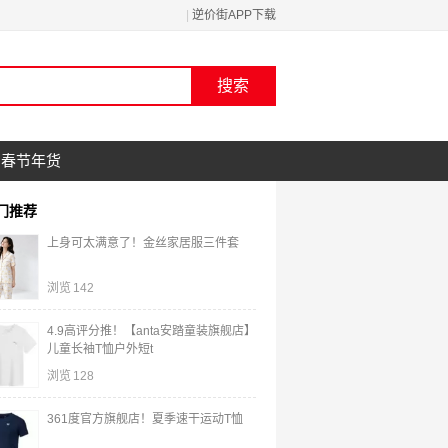
|
逆价街APP下载
春节年货
门推荐
上身可太满意了！金丝家居服三件套
浏览
142
4.9高评分推！【anta安踏童装旗舰店】
儿童长袖T恤户外短t
浏览
128
361度官方旗舰店！夏季速干运动T恤