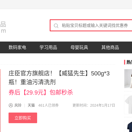
数码家电
学习用品
母婴玩具
其他商品
热
庄臣官方旗舰店！【威猛先生】500g*3
瓶！重油污清洗剂
券后【29.9元】包邮秒杀
风铃
天猫
461人已领券
更新时间：2024年1月17日
立即购买