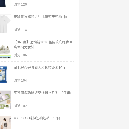
浏览
120
安踏童装旗舰店！儿童速干短袖T恤
浏览
114
【361度】运动鞋2026轻便软底跑步百
搭休闲男女鞋
浏览
106
湖上粮仓兴凯湖大米长粒香米10斤
浏览
104
不锈钢多功能切菜神器-5刀头+护手器
浏览
102
MY1OO%纯棉短袖短裤一个价