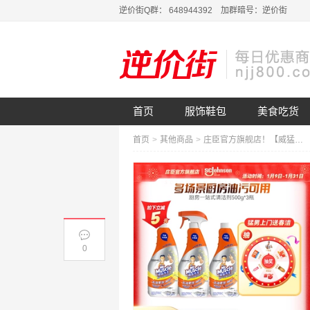
逆价街Q群： 648944392 加群暗号：逆价街
首页
服饰鞋包
美食吃货
首页
>
其他商品
>
庄臣官方旗舰店！【威猛先生】500g*3瓶！重油污清洗剂
0