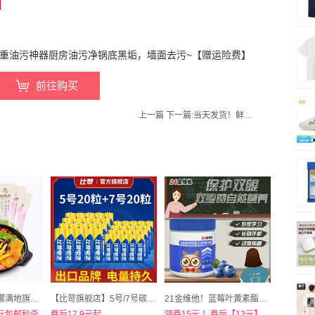
，去重油污神器厨房油污净锅底黑垢，墙面去污~【赠运险费】
前往购买
上一篇
下一篇:
当天发货！鲜致敬旗舰店！进口智利车厘子新鲜*2斤
无限回购！！【螺满地旗舰店】柳州螺蛳粉5包
【比苛旗舰店】5号/7号碳性AAA1.5V电池40粒
21金维他！蓝莓叶黄素酯软糖30粒
9元包邮秒杀
券后17.9元起
领券15元 ！券后【13元】