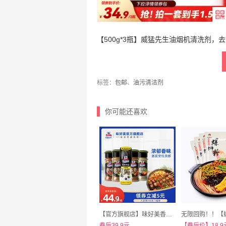
【500g*3瓶】威猛先生油烟机清洗剂
标签：
包邮
、
油污清洁剂
你可能还喜欢
【官方旗舰店】味好美香辛料组合5瓶
券后39.9元
【券后价】18.