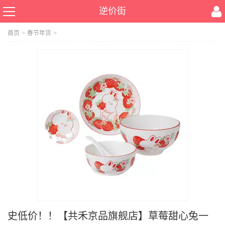
逆价街
首页
>
春节年货
>
史低价！！【共禾京品旗舰店】草莓甜心兔一