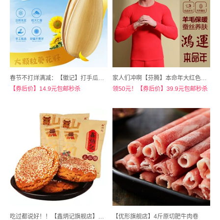
春节不打烊满减：【徽记】打手瓜子220g*2袋
家人们冲啊【芬腾】本命年大红色保暖内衣男士套装
【券后价】14.9元包邮秒杀
领50元！【券后价】39.9元包邮秒杀
吃过都说好！！【鑫炳记旗舰店】原味红枣味太谷饼10包共500g
【优形旗舰店】4斤原切肥牛肉卷