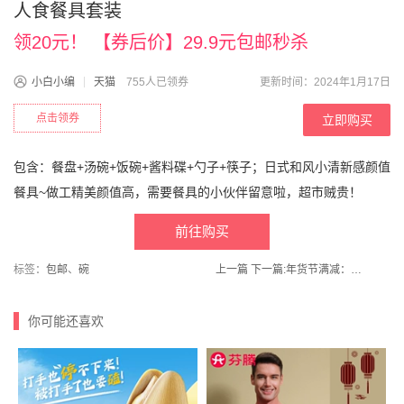
人食餐具套装
领20元！ 【券后价】29.9元包邮秒杀
小白小编
天猫
755人已领券
更新时间：2024年1月17日
点击领券
立即购买
包含：餐盘+汤碗+饭碗+酱料碟+勺子+筷子；日式和风小清新感颜值
餐具~做工精美颜值高，需要餐具的小伙伴留意啦，超市贼贵！
前往购买
标签：
包邮
、
碗
上一篇
下一篇:
年货节满减：【共禾京品旗舰店】周大福联名龙年保温杯
你可能还喜欢