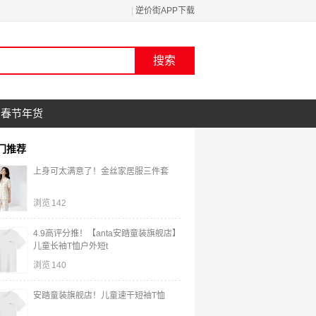
|
逆价街APP下载
春节年货
门推荐
上身可太满意了！金丝家居服三件套
浏览
142
4.9高评分推！【anta安踏童装旗舰店】
儿童长袖T恤户外短t
浏览
140
安踏童装旗舰店！儿童速干短袖T恤