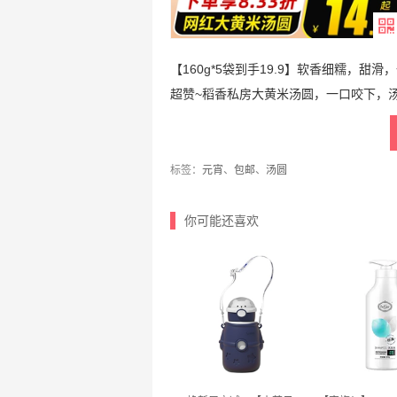
【160g*5袋到手19.9】软香细糯，
超赞~稻香私房大黄米汤圆，一口咬下，
标签：
元宵
、
包邮
、
汤圆
你可能还喜欢