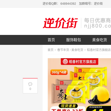
逆价街Q群： 648944392 加群暗号：逆价街
首页
服饰鞋包
美食吃货
首页
>
春节年货
/
美食吃货
>
0