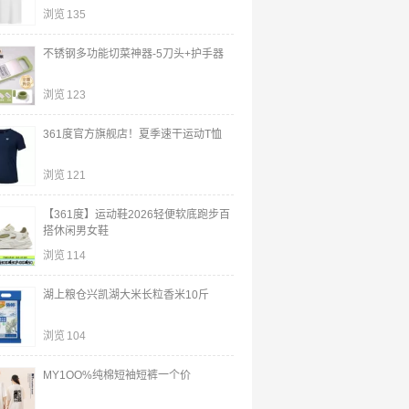
浏览
135
不锈钢多功能切菜神器-5刀头+护手器
浏览
123
361度官方旗舰店！夏季速干运动T恤
浏览
121
【361度】运动鞋2026轻便软底跑步百
搭休闲男女鞋
浏览
114
湖上粮仓兴凯湖大米长粒香米10斤
浏览
104
MY1OO%纯棉短袖短裤一个价