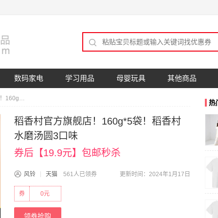
数码家电
学习用品
母婴玩具
其他商品
稻香村官方旗舰店！160g*5袋！稻香村水磨汤圆3口味
热
稻香村官方旗舰店！160g*5袋！稻香村
水磨汤圆3口味
券后【19.9元】包邮秒杀
风铃
天猫
561人已领券
更新时间：2024年1月17日
券
0元
领券抢购