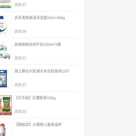
浏览
97
多芬清爽保湿沐浴露1KG+400g
浏览
96
金典旗舰店纯牛奶200ml*2箱
浏览
87
湖上粮仓兴凯湖大米长粒香米10斤
浏览
87
【王中良】红薯粉条500g
浏览
85
【旗舰店】大嘴猴儿童保温杯