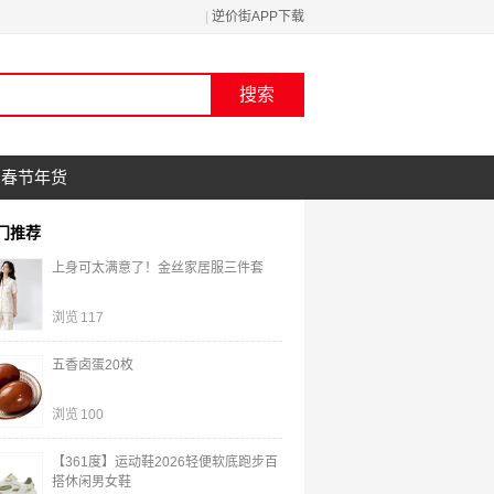
|
逆价街APP下载
春节年货
门推荐
上身可太满意了！金丝家居服三件套
浏览
117
五香卤蛋20枚
浏览
100
【361度】运动鞋2026轻便软底跑步百
搭休闲男女鞋