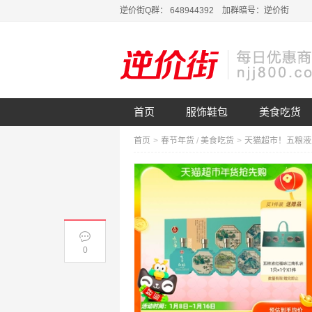
逆价街Q群： 648944392 加群暗号：逆价街
首页
服饰鞋包
美食吃货
首页
>
春节年货
/
美食吃货
>
0