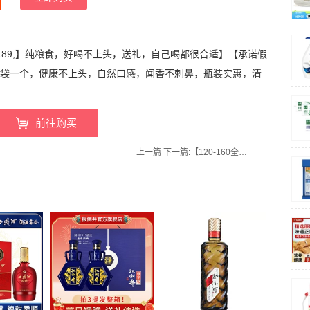
ip189,】纯粮食，好喝不上头，送礼，自己喝都很合适】【承诺假
礼品袋一个，健康不上头，自然口感，闻香不刺鼻，瓶装实惠，清
前往购买
上一篇
下一篇:
【120-160全尺寸】凡花雨旗舰店！儿童羊羔绒一体绒休闲裤