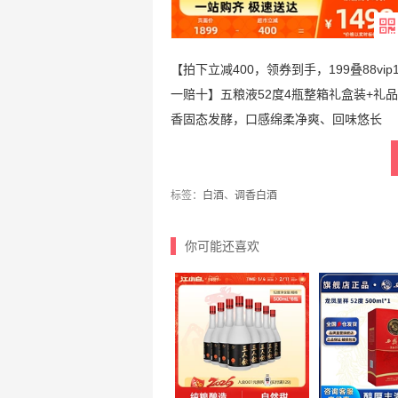
【拍下立减400，领券到手，199叠88v
一赔十】五粮液52度4瓶整箱礼盒装+
香固态发酵，口感绵柔净爽、回味悠长
标签：
白酒
、
调香白酒
你可能还喜欢