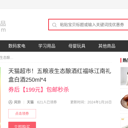
数码家电
学习用品
母婴玩具
其他商品
天猫超市！五粮液生态酿酒红福咏江南礼盒白酒250ml*4
热
天猫超市！五粮液生态酿酒红福咏江南礼
盒白酒250ml*4
券后【199元】包邮秒杀
风铃
天猫
621人已领券
更新时间：2024年1月16日
点击领券
立即购买