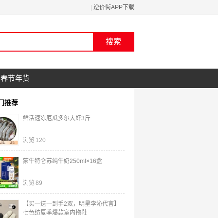
|
逆价街APP下载
春节年货
门推荐
鲜活速冻厄瓜多尔大虾3斤
浏览
120
蒙牛特仑苏纯牛奶250ml×16盒
浏览
89
【买一送一到手2双，明星李沁代言】
七色纺夏季爆款室内拖鞋