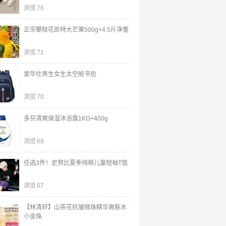
浏览
76
正宗攀枝花凯特大芒果500g+4.5斤净重
浏览
71
爱华仕男生女生太空舱书包
浏览
70
多芬清爽保湿沐浴露1KG+400g
浏览
69
任选3件！史努比夏季纯棉儿童短袖T恤
浏览
67
【林清轩】山茶花抗皱微珠精华爽肤水
小金珠