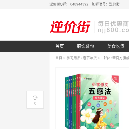
逆价街Q群： 648944392 加群暗号：逆价街
首页
服饰鞋包
美食吃货
首页
>
学习用品
/
春节年货
>
0