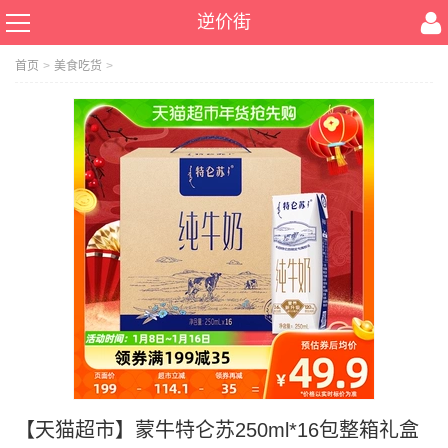
逆价街
首页
>
美食吃货
>
【天猫超市】蒙牛特仑苏250ml*16包整箱礼盒