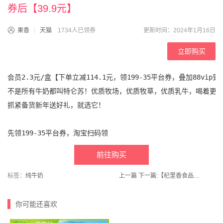
券后【39.9元】
果香
天猫
1734人已领券
更新时间：2024年1月16日
立即购买
会员2.3元/盒【下单立减114.1元，领199-35平台券，叠加88vip到手
不是所有牛奶都叫特仑苏！优质牧场，优质牧草，优质乳牛，喝着更放
抓紧备货新年送好礼，就选它！

前往购买
标签：
纯牛奶
上一篇
下一篇:
【杞里香食品旗舰店】枸杞子宁夏特级500g
你可能还喜欢