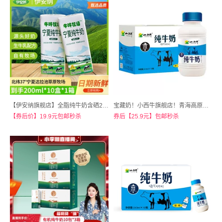
【伊安纳旗舰店】全脂纯牛奶含硒200ml*10盒
宝藏奶！小西牛旗舰店！青海高原纯奶12瓶
【券后价】19.9元包邮秒杀
券后【25.9元】包邮秒杀