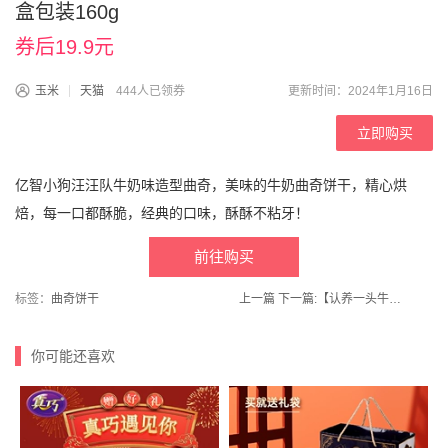
盒包装160g
券后19.9元
玉米
天猫
444人已领券
更新时间：2024年1月16日
立即购买
亿智小狗汪汪队牛奶味造型曲奇，美味的牛奶曲奇饼干，精心烘
焙，每一口都酥脆，经典的口味，酥酥不粘牙！
前往购买
标签：
曲奇饼干
上一篇
下一篇:
【认养一头牛旗舰店】A2β-酪蛋白纯牛奶250ml*10盒*2箱
你可能还喜欢