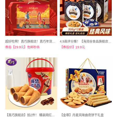
超好吃啊！真巧旗舰店！真巧年货礼盒700g
4.9高评分推！【海润谷食品旗舰店】丹麦皇家风味曲奇饼干礼盒
券后【29.9元】包邮秒杀
【券后价】19.9元
【真巧旗舰店】拍2件！ 桶装网红夹心巧克力爆浆曲奇148gx2桶
【金尊】丹麦风味曲奇饼干礼盒