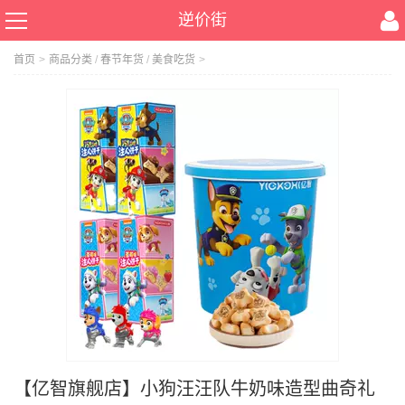
逆价街
首页
>
商品分类
/
春节年货
/
美食吃货
>
【亿智旗舰店】小狗汪汪队牛奶味造型曲奇礼