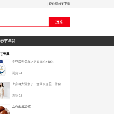
|
逆价街APP下载
春节年货
门推荐
多芬清爽保湿沐浴露1KG+400g
浏览
94
上身可太满意了！金丝家居服三件套
浏览
92
五香卤蛋20枚