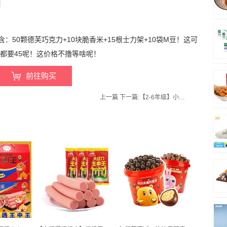
50颗德芙巧克力+10块脆香米+15根士力架+10袋M豆！这可
力都要45呢！这价格不撸等啥呢！
前往购买
上一篇
下一篇:
【2-6年级】小学新版同步作文上册/下册RJ人教版