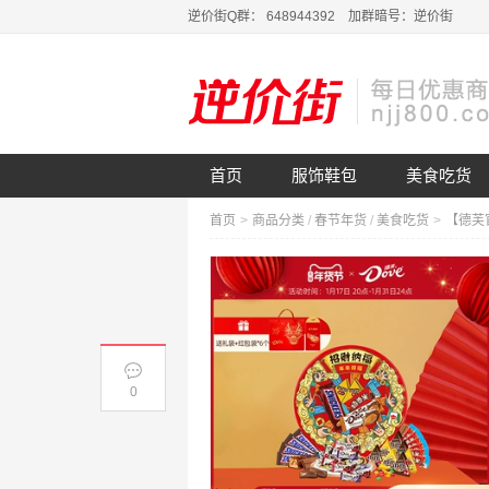
逆价街Q群： 648944392 加群暗号：逆价街
首页
服饰鞋包
美食吃货
首页
>
商品分类
/
春节年货
/
美食吃货
>
0