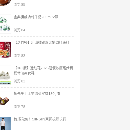
浏览
85
金典旗舰店纯牛奶200ml*2箱
浏览
84
【送竹签】乐山钵钵鸡火锅调料底料
浏览
82
【361度】运动鞋2026轻便软底跑步百
搭休闲男女鞋
浏览
82
杨先生手工非遗芡实糕130g*5
浏览
78
首.发破价！SIINSIIN束脚梭织长裤