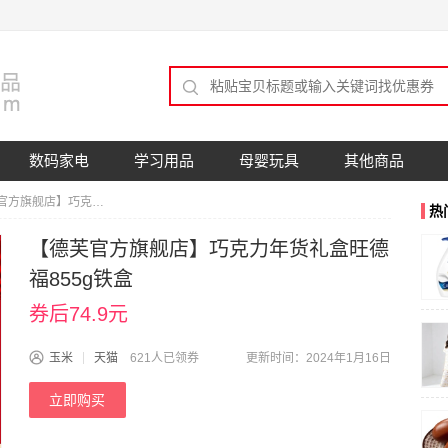
数码家电
学习用品
母婴玩具
其他商品
【德芙官方旗舰店】巧克力年货礼盒旺德福855g铁盒
热
【德芙官方旗舰店】巧克力年货礼盒旺德
福855g铁盒
券后74.9元
玉米
天猫
621人已领券
更新时间：2024年1月16日
立即购买