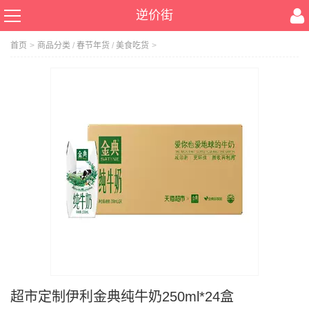
逆价街
首页
>
商品分类
/
春节年货
/
美食吃货
>
超市定制伊利金典纯牛奶250ml*24盒