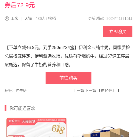
券后72.9元
玉米
天猫
436人已领券
更新时间：2024年1月15日
立即购买
【下单立减46.9元，到手250ml*24盒】伊利金典纯牛奶，国家质检
总局权威评定；伊利甄选牧场，优质荷斯坦奶牛，经过57道工序层
层甄选，保留了牛奶的营养和口感。
前往购买
标签：
纯牛奶
上一篇
下一篇:
【拍10件】【承年堂旗舰店】承年堂六珍黑芝麻丸球
你可能还喜欢