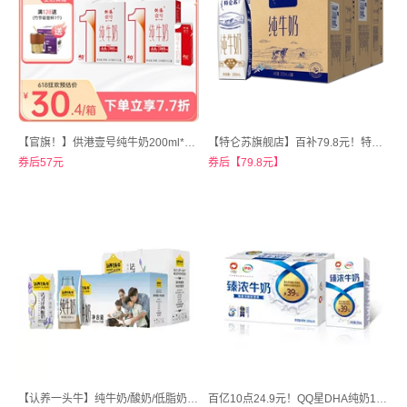
【官旗！】供港壹号纯牛奶200ml*12盒*2箱
【特仑苏旗舰店】百补79.8元！特仑苏纯牛奶250ml*16包*2箱
券后57元
券后【79.8元】
【认养一头牛】纯牛奶/酸奶/低脂奶200mL*10盒*3箱新春限定
百亿10点24.9元！QQ星DHA纯奶125ml*16盒