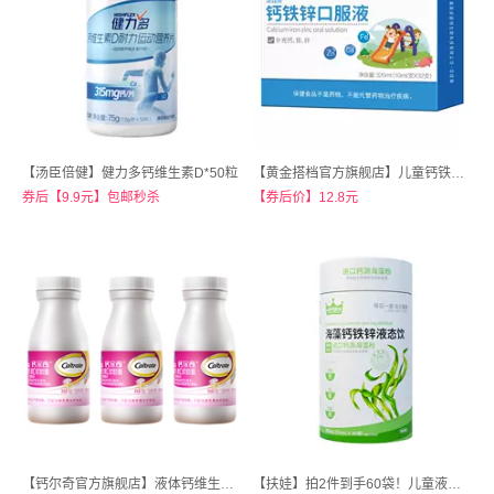
【汤臣倍健】健力多钙维生素D*50粒
【黄金搭档官方旗舰店】儿童钙铁锌口服液10mlX12支
券后【9.9元】包邮秒杀
【券后价】12.8元
【钙尔奇官方旗舰店】液体钙维生素d软胶囊90粒*3瓶
【扶娃】拍2件到手60袋！儿童液体钙宝宝钙铁锌三合一直饮包