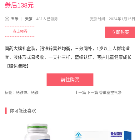
券后138元
玉米
天猫
481人已领券
更新时间：2024年1月15日
点击领券
立即购买
国药大牌礼盒装，钙铁锌营养均衡，三效同补，1岁以上人群均适
宜，液体形式易吸收，一支补三样，蓝帽认证，呵护儿童健康成长
【赠运费险】
前往购买
标签：
钙铁锌
、
钙镁
上一篇
下一篇:
香薰室空气净化内家用持久
你可能还喜欢