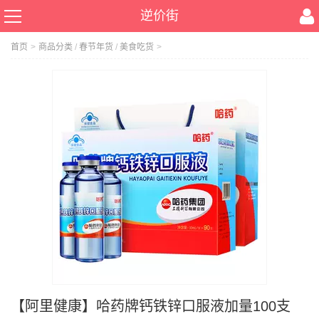
逆价街
首页
>
商品分类
/
春节年货
/
美食吃货
>
【阿里健康】哈药牌钙铁锌口服液加量100支