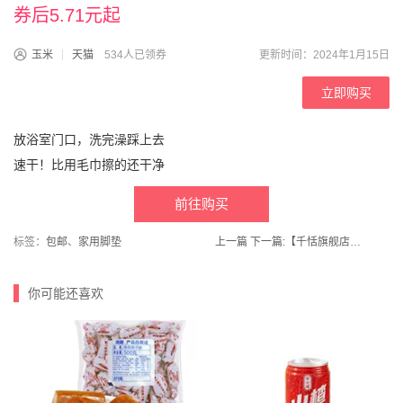
券后5.71元起
玉米
天猫
534人已领券
更新时间：2024年1月15日
立即购买
放浴室门口，洗完澡踩上去
速干！比用毛巾擦的还干净
前往购买
标签：
包邮
、
家用脚垫
上一篇
下一篇:
【千恬旗舰店】新货炒花生原味炒花生1000g
你可能还喜欢