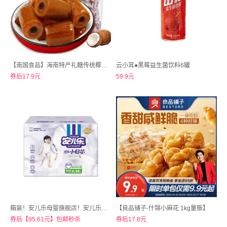
【南国食品】海南特产礼糖传统椰子糖500g
云小耳●黑莓益生菌饮料6罐
券后17.9元
59.9元
箱装！安儿乐母婴旗舰店！安儿乐小轻芯拉拉裤L-3XL
【良品铺子-什锦小麻花 1kg量贩】
券后【95.61元】包邮秒杀
券后17.8元