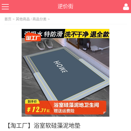
逆价街
首页
>
其他商品
/
商品分类
>
【淘工厂】浴室软硅藻泥地垫