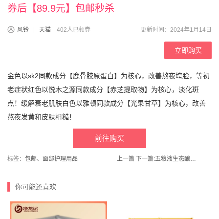
券后【89.9元】包邮秒杀
风铃
天猫
402人已领券
更新时间：2024年1月14日
立即购买
金色以sk2同款成分【鹿骨胶原蛋白】为核心，改善熬夜垮脸，等初
老症状红色以悦木之源同款成分【赤芝提取物】为核心，淡化斑
点！缓解衰老肌肤白色以雅顿同款成分【光果甘草】为核心，改善
熬夜发黄和皮肤粗糙！
前往购买
标签：
包邮
、
面部护理用品
上一篇
下一篇:
五粮液生态酿500ml*2瓶，不限量库存w+
你可能还喜欢