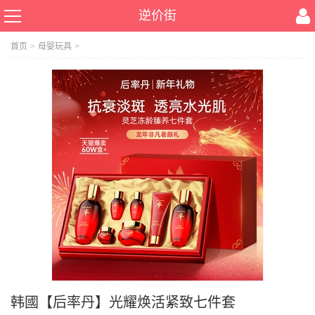
逆价街
首页
>
母婴玩具
>
韩國【后率丹】光耀焕活紧致七件套