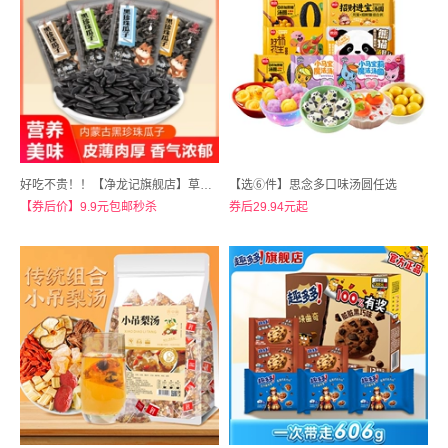
好吃不贵！！【净龙记旗舰店】草原黑珍珠葵花籽瓜子25包
【选⑥件】思念多口味汤圆任选
【券后价】9.9元包邮秒杀
券后29.94元起