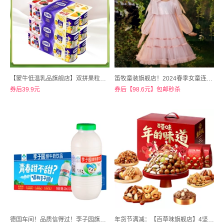
【蒙牛低温乳品旗舰店】双拼果粒风味酸牛奶草莓/菠萝90g*24杯
笛牧童装旗舰店！2024春季女童连衣裙蓬蓬公主裙
券后39.9元
券后【98.6元】包邮秒杀
德国车间！品质信得过！李子园旗舰店！甜牛奶225MLX20瓶
年货节满减：【百草味旗舰店】4坚果！百草味年货坚果礼盒1294g