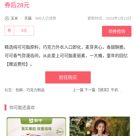
券后28元
玉米
天猫
500人已领券
更新时间：2024年1月13日
券
0元
领券抢购
精选纯可可脂原料，巧克力外衣入口即化，麦芽夹心，香甜酥脆，
可可香气弥漫齿间，从此爱上可可脂麦丽素，一大桶，童年的回忆
【赠运费险】。
前往购买
标签：
包邮
、
巧克力制品
上一篇
下一篇:
【德芙】牛奶巧克力588g年年得福过年年货礼盒
你可能还喜欢