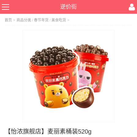
逆价街
首页
>
商品分类
/
春节年货
/
美食吃货
>
【怡浓旗舰店】麦丽素桶装520g