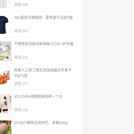
浏览
146
361度官方旗舰店！夏季速干运动T恤
浏览
142
不锈钢多功能切菜神器-5刀头+护手器
浏览
131
牧果人三蒸三晒无添加纯烟台苹果干
55g*5袋
浏览
127
MY1OO%纯棉短袖短裤一个价
浏览
116
5斤四川攀枝花凯特芒，单果500g