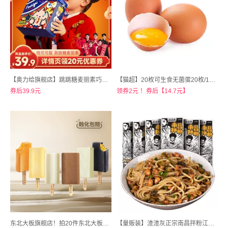
【奥力给旗舰店】跳跳糖麦丽素巧克力纯可可脂2盒
【猫超】20枚可生食无菌蛋20枚/1100克
券后39.9元
领券2元 ！券后【14.7元】
东北大板旗舰店！拍20件东北大板冰淇淋多口味雪糕
【量贩装】渣渣灰正宗南昌拌粉江西米粉6盒