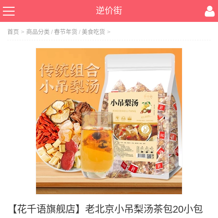
逆价街
首页
>
商品分类
/
春节年货
/
美食吃货
>
【花千语旗舰店】老北京小吊梨汤茶包20小包