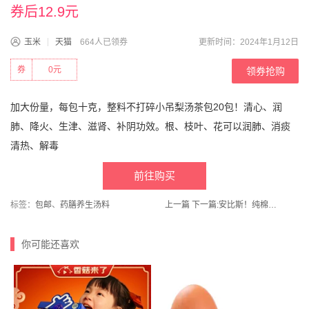
券后12.9元
玉米
天猫
664人已领券
更新时间：2024年1月12日
券
0元
领券抢购
加大份量，每包十克，整料不打碎小吊梨汤茶包20包！清心、润
肺、降火、生津、滋肾、补阴功效。根、枝叶、花可以润肺、消痰
清热、解毒
前往购买
标签：
包邮
、
药膳养生汤料
上一篇
下一篇:
安比斯！纯棉抑菌中大男童内裤3条
你可能还喜欢