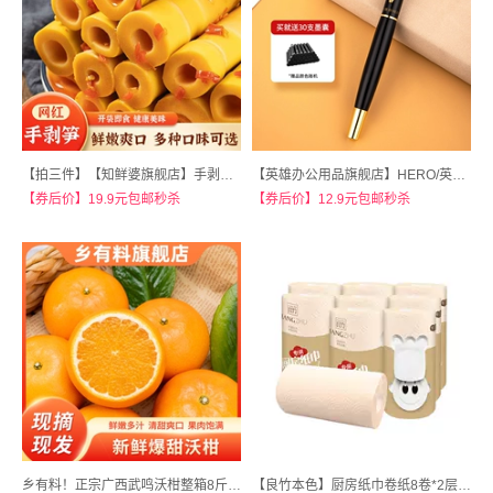
【拍三件】【知鲜婆旗舰店】手剥笋开袋即食230g
【英雄办公用品旗舰店】HERO/英雄1522钢笔铱金笔
【券后价】19.9元包邮秒杀
【券后价】12.9元包邮秒杀
乡有料！正宗广西武鸣沃柑整箱8斤礼盒
【良竹本色】厨房纸巾卷纸8卷*2层厨房用纸