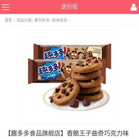
逆价街
首页
>
商品分类
/
春节年货
/
美食吃货
>
【趣多多食品旗舰店】香脆王子曲奇巧克力味