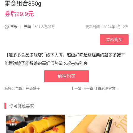
零食组合850g
券后29.9元
玉米
天猫
601人已领券
更新时间：2024年1月12日
立即购买
【趣多多食品旗舰店】线下大牌，超级好吃超级经典的趣多多饿了
能管饱馋了能解馋的高纤低热量吃起来特别爽
前往购买
标签：
包邮
、
曲奇饼干
上一篇
下一篇:
【班尼路官方旗舰店】秋冬港风潮流圆领休闲中性卫衣情侣款
你可能还喜欢