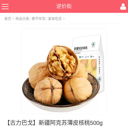
逆价街
首页
>
商品分类
/
春节年货
/
美食吃货
>
【古力巴戈】新疆阿克苏薄皮核桃500g