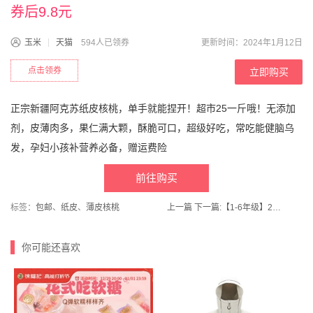
券后9.8元
玉米
天猫
594人已领券
更新时间：2024年1月12日
点击领券
立即购买
正宗新疆阿克苏纸皮核桃，单手就能捏开！超市25一斤哦！无添加
剂，皮薄肉多，果仁满大颗，酥脆可口，超级好吃，常吃能健脑乌
发，孕妇小孩补营养必备，赠运费险
前往购买
标签：
包邮
、
纸皮
、
薄皮核桃
上一篇
下一篇:
【1-6年级】2024新小学状元语文/数学/英语笔记
你可能还喜欢