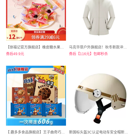
【徐福记官方旗舰店】橡皮糖水果汁软糖混合散装1200g
马克华菲户外旗舰店！秋冬新款冲锋衣多款可选
券后49.9元
券后【116元】包邮秒杀
【 趣多多食品旗舰店】王子曲奇巧克力味零食组合
新国标头盔3C认证电动车安全帽新款四季通用