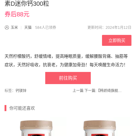
素D迷你钙300粒
券后88元
玉米
天猫
584人已领券
更新时间：2024年1月12日
立即购买
天然柠檬酸钙，舒缓情绪，提高睡眠质量，缓解腰酸背痛、抽筋等
症状，天然好吸收，抗衰老，为健康加骨劲！每天唤醒生命活力！
前往购买
标签：
钙镁锌
上一篇
下一篇:
【韩娇绮旗舰店】珊瑚绒法兰绒情侣家居服套装
你可能还喜欢