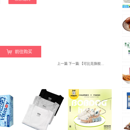
前往购买
上一篇
下一篇:
【可比克旗舰店】拍2件！纯切薯片120g*2包独立包装王者荣耀联名款