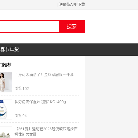
|
逆价街APP下载
春节年货
门推荐
上身可太满意了！金丝家居服三件套
浏览
102
多芬清爽保湿沐浴露1KG+400g
浏览
94
【361度】运动鞋2026轻便软底跑步百
搭休闲男女鞋