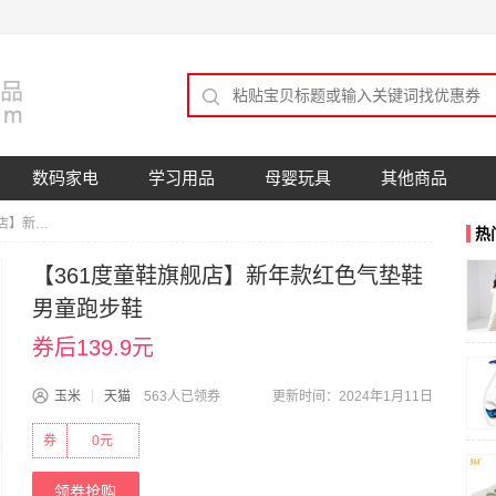
数码家电
学习用品
母婴玩具
其他商品
【361度童鞋旗舰店】新年款红色气垫鞋男童跑步鞋
热
【361度童鞋旗舰店】新年款红色气垫鞋
男童跑步鞋
券后139.9元
玉米
天猫
563人已领券
更新时间：2024年1月11日
券
0元
领券抢购