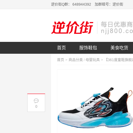
逆价街Q群： 648944392 加群暗号：逆价街
首页
服饰鞋包
美食吃货
首页
>
商品分类
/
母婴玩具
>
0