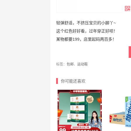
轻弹舒适，不挤压宝贝的小脚丫~
这个红色好好看，过年穿正好呗！
某物都要199，店里起码两百多！
标签：
包邮
、
运动鞋
你可能还喜欢