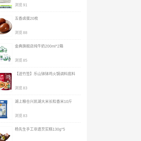
浏览
91
五香卤蛋20枚
浏览
88
金典旗舰店纯牛奶200ml*2箱
浏览
85
【送竹签】乐山钵钵鸡火锅调料底料
浏览
83
湖上粮仓兴凯湖大米长粒香米10斤
浏览
83
杨先生手工非遗芡实糕130g*5