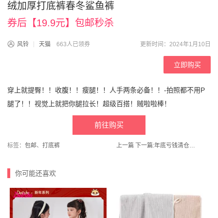
绒加厚打底裤春冬鲨鱼裤
券后【19.9元】包邮秒杀
风铃
天猫
663人已领券
更新时间：2024年1月10日
立即购买
穿上就提臀！！收腹！！瘦腿！！人手两条必备！！-拍照都不用P
腿了！！视觉上就把你腿拉长！超级百搭！贼啦啦棒！
前往购买
标签：
包邮
、
打底裤
上一篇
下一篇:
年底亏钱清仓！罗蒙三合一情侣款户外冲锋衣
你可能还喜欢