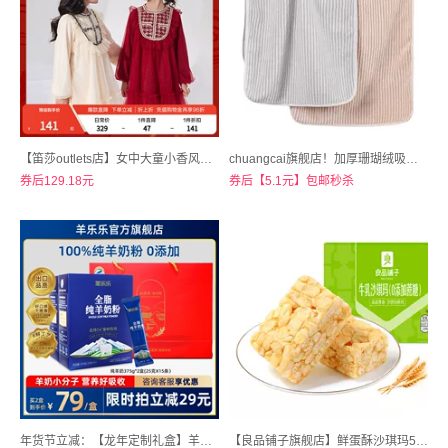
【笛莎outlets店】女中大童小香风新年系列网纱裙
chuangcai旗舰店！加厚珊瑚绒吸水毛巾
券后129.18元
券后【5.1元】包邮秒杀
年货节立减：【龙年定制礼盒】羊乐乐纯羊奶粉375g*2盒
【良品铺子旗舰店】鲜蛋酥沙琪玛500g*2箱