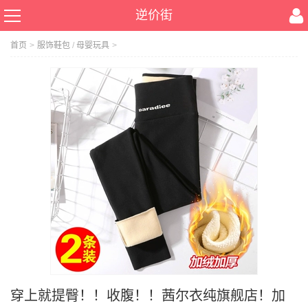
逆价街
首页
>
服饰鞋包
/
母婴玩具
>
穿上就提臀！！收腹！！茜尔衣纯旗舰店！加