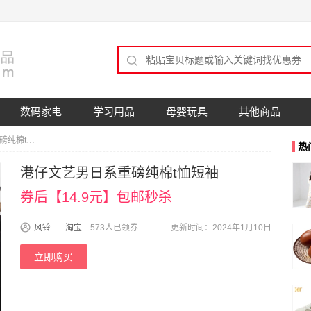
数码家电
学习用品
母婴玩具
其他商品
港仔文艺男日系重磅纯棉t恤短袖
热
港仔文艺男日系重磅纯棉t恤短袖
券后【14.9元】包邮秒杀
风铃
淘宝
573人已领券
更新时间：2024年1月10日
立即购买