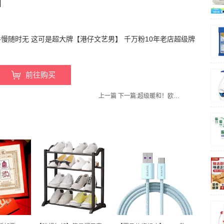
慢随时无 这可是超大牌【港仔文艺男】 千万粉10年老店超级牌
前往购买
上一篇
下一篇:
超级暖和！欧恋鸟旗舰店！【4双】冬季水貂绒加绒袜子加厚毛毛袜