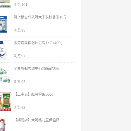
浏览
101
湖上粮仓兴凯湖大米长粒香米10斤
浏览
98
多芬清爽保湿沐浴露1KG+400g
浏览
97
金典旗舰店纯牛奶200ml*2箱
浏览
95
【王中良】红薯粉条500g
浏览
88
【旗舰店】大嘴猴儿童保温杯