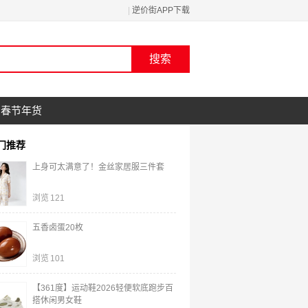
|
逆价街APP下载
春节年货
门推荐
上身可太满意了！金丝家居服三件套
浏览
121
五香卤蛋20枚
浏览
101
【361度】运动鞋2026轻便软底跑步百
搭休闲男女鞋