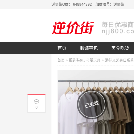
逆价街Q群： 648944392 加群暗号：逆价街
首页
服饰鞋包
美食吃货
首页
>
服饰鞋包
/
母婴玩具
>
0