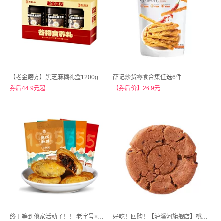
【老金磨方】黑芝麻糊礼盒1200g
薛记炒货零食合集任选6件
券后44.9元起
【券后价】26.9元
终于等到他家活动了！！ 老字号×德辉.梅干菜肉酥饼 约40枚/袋，才
14.9亓
好吃！回购！【泸溪河旗舰店】桃酥饼200g*2盒