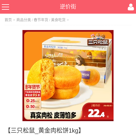
逆价街
首页
>
商品分类
/
春节年货
/
美食吃货
>
【三只松鼠_黄金肉松饼1kg】