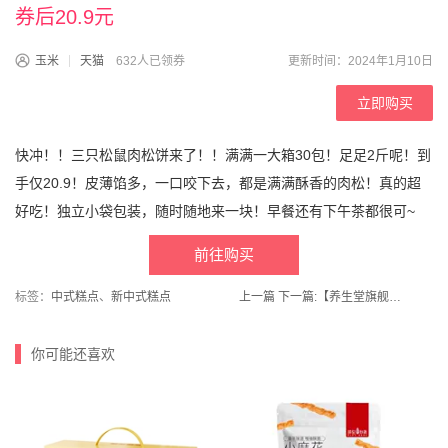
券后20.9元
玉米
天猫
632人已领券
更新时间：2024年1月10日
立即购买
快冲！！三只松鼠肉松饼来了！！满满一大箱30包！足足2斤呢！到
手仅20.9！皮薄馅多，一口咬下去，都是满满酥香的肉松！真的超
好吃！独立小袋包装，随时随地来一块！早餐还有下午茶都很可~
前往购买
标签：
中式糕点
、
新中式糕点
上一篇
下一篇:
【养生堂旗舰店】钙片中老年液体钙DK100粒*2瓶
你可能还喜欢