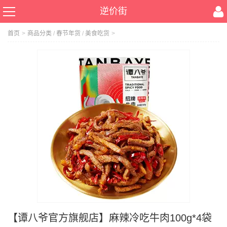
逆价街
首页
>
商品分类
/
春节年货
/
美食吃货
>
【谭八爷官方旗舰店】麻辣冷吃牛肉100g*4袋