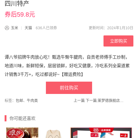
四川特产
券后59.8元
玉米
天猫
636人已领券
更新时间：2024年1月10日
立即购买
谭八爷招牌牛肉放心吃！甄选牛臀牛腱肉，自贡老师傅手工炒制，
地道川味，新鲜短保，层层锁鲜，好吃又健康，冷吃系列全渠道累
计销售3千万+，吃过都说好~【赠运费险】
前往购买
标签：
包邮
、
牛肉类
上一篇
下一篇:
莱梦德旗舰店！亲子装纯棉【宝宝绒】龙年拜年服
你可能还喜欢