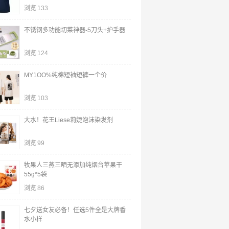
浏览
133
不锈钢多功能切菜神器-5刀头+护手器
浏览
124
MY1OO%纯棉短袖短裤一个价
浏览
103
大水！花王Liese莉婕泡沫染发剂
浏览
99
牧果人三蒸三晒无添加纯烟台苹果干
55g*5袋
浏览
86
七夕送女友必备！任选5件全是大牌香
水小样