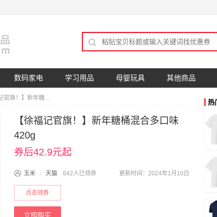
数码家电
学习用品
母婴玩具
其他商品
【徐福记官旗！】新年糖桶混合多口味420g
热
【徐福记官旗！】新年糖桶混合多口味
420g
券后42.9元起
玉米
天猫
642人已领券
更新时间：2024年1月10日
点击领券
立即购买