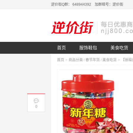
逆价街Q群： 648944392 加群暗号：逆价街
首页
服饰鞋包
美食吃货
首页
>
商品分类
/
春节年货
/
美食吃货
>
0