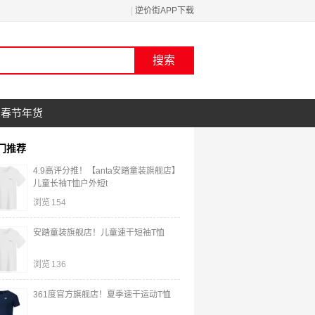
|
逆价街APP下载
春节年货
门推荐
4.9高评分推！【anta安踏童装旗舰店】
儿童长袖T恤户外短t
浏览
154
安踏童装旗舰店！儿童速干短袖T恤
浏览
136
361度官方旗舰店！夏季速干运动T恤