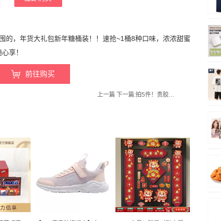
囤的，年货大礼包新年糖桶装！！速抢~1桶8种口味，浓浓甜蜜
随心享！
前往购买
上一篇
下一篇:
拍5件！贵胶堂旗舰店！阿胶固元糕5盒*100g