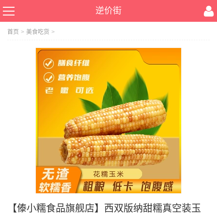
逆价街
首页
>
美食吃货
>
【傣小糯食品旗舰店】西双版纳甜糯真空装玉