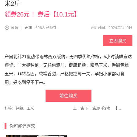
米2斤
领券26元 ！券后【10.1元】
茵茵
天猫
696人已领券
更新时间：2024年1月9日
立即购买
产自北纬21度热带雨林西双版纳，无四季优氧种植，5小时锁鲜直达
餐桌，非大棚种植，无任何添加，健康粗粮，精品玉米，香甜黄糯
玉米，非转基因，软糯香甜，严格把控每一关，孕妇小孩都可食
用，好吃到停不下来。
前往购买
标签：
包邮
、
玉米
上一篇
下一篇:
到手3盒！【五谷渔粉旗舰店】粉丝米线3盒组合
你可能还喜欢