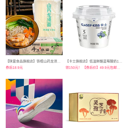
【陕富食品旗舰店】铁棍山药龙须面5斤装
【卡士旗舰店】低温鲜酪蓝莓酸奶100克*18杯
券后18.9元
领150元！ 【券后价】49.9元包邮秒杀