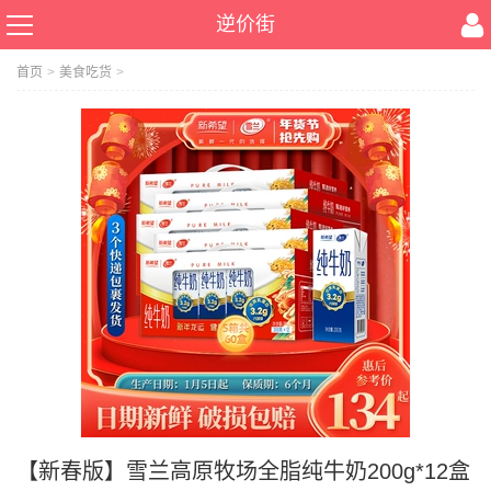
逆价街
首页
>
美食吃货
>
【新春版】雪兰高原牧场全脂纯牛奶200g*12盒