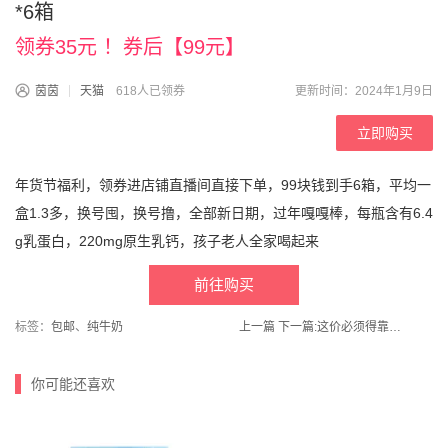
*6箱
领券35元 ！券后【99元】
茵茵
天猫
618人已领券
更新时间：2024年1月9日
立即购买
年货节福利，领券进店铺直播间直接下单，99块钱到手6箱，平均一
盒1.3多，换号囤，换号撸，全部新日期，过年嘎嘎棒，每瓶含有6.⁦4
g乳蛋白，220mg原生乳钙，孩子老人全家喝起来
前往购买
标签：
包邮
、
纯牛奶
上一篇
下一篇:
这价必须得靠抢！！忒便宜了！【马克华菲内衣旗舰店】男士保暖背心无痕打底衫内衣
你可能还喜欢