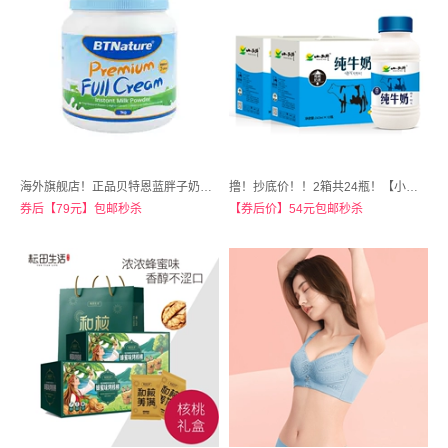
海外旗舰店！正品贝特恩蓝胖子奶粉成人脱脂高钙1kg
撸！抄底价！！2箱共24瓶！【小西牛旗舰店】青海高原纯奶
券后【79元】包邮秒杀
【券后价】54元包邮秒杀