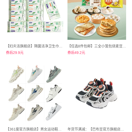
【妇炎洁旗舰店】隔菌洁净卫生巾超薄日夜组合装72片
【任选8件包邮】三全小笼包烧麦豆沙奶黄包速食早餐
券后29.9元
券后49.2元
【361度官方旗舰店】男女运动鞋跑鞋休闲鞋百搭板鞋
年货节满减：【巴布豆官方旗舰店】巴布豆儿童网面透气运动鞋