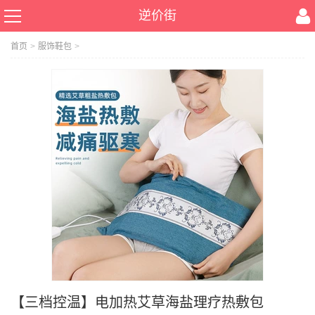
逆价街
首页
>
服饰鞋包
>
【三档控温】电加热艾草海盐理疗热敷包