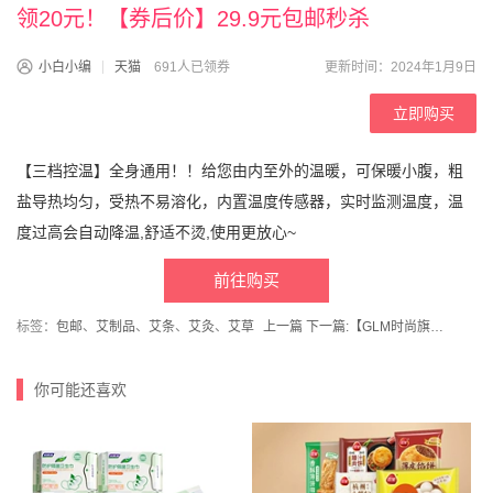
领20元！【券后价】29.9元包邮秒杀
小白小编
天猫
691人已领券
更新时间：2024年1月9日
立即购买
【三档控温】全身通用！！给您由内至外的温暖，可保暖小腹，粗
盐导热均匀，受热不易溶化，内置温度传感器，实时监测温度，温
度过高会自动降温,舒适不烫,使用更放心~
前往购买
标签：
包邮
、
艾制品
、
艾条
、
艾灸
、
艾草
上一篇
下一篇:
【GLM时尚旗舰店】羊羔绒加绒加厚连帽卫衣男宽松保暖上衣
你可能还喜欢