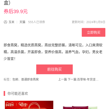
盒）
券后39.9元
玉米
天猫
555人已领券
更新时间：2024年1月9日
立即购买
即食燕窝，精选优质燕窝，燕丝完整舒展，清晰可见，入口爽滑软
糯，高温杀菌，开盖即食，营养价值高，滋养气血，孕妇，男女老
少皆宜！
前往购买
标签：
包邮
、
普通即食燕窝
上一篇
下一篇:
百草味-年货坚果礼盒1294g
你可能还喜欢