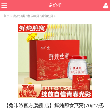
逆价街
首页
>
商品分类
/
春节年货
/
美食吃货
>
【兔咔哝官方旗舰 店】鲜炖即食燕窝(70g*7瓶/