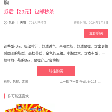
胸
券后【29元】包邮秒杀
风铃
天猫
701人已领券
更新时间：2024年1月8日
立即购买
调整型-Brs，吸湿排汗，舒适透气。亲肤柔软，舒适聚拢，穿出更性
感圆润的胸型。高档蕾丝，金色的点缀。小胸显大，穿衣有型，一
款拯救小胸的Bra，聚拢穿出“蜜桃胸
前往购买
标签：
包邮
、
文胸
上一篇
下一篇:
性价比N0.1！阅森林图书旗舰店！拍3件揭秘立体翻翻书少儿绘本
你可能还喜欢