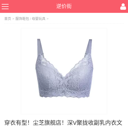
逆价街
首页
>
服饰鞋包
/
母婴玩具
>
穿衣有型！尘芝旗舰店！深V聚拢收副乳内衣文