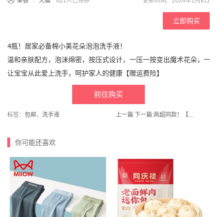
果香
天猫
621人已领券
更新时间：2024年1月8日
立即购买
4瓶！居家必备棉小美花朵泡泡洗手液！

温和亲肤配方，泡沫绵密，按压式设计，一压一按变出魔术花朵，一洗
让宝宝从此爱上洗手，呵护家人的健康【赠运费险】
前往购买
标签：
包邮
、
洗手液
上一篇
下一篇:
商超同款！【芬腾】半高领加绒羊绒打底衫
你可能还喜欢