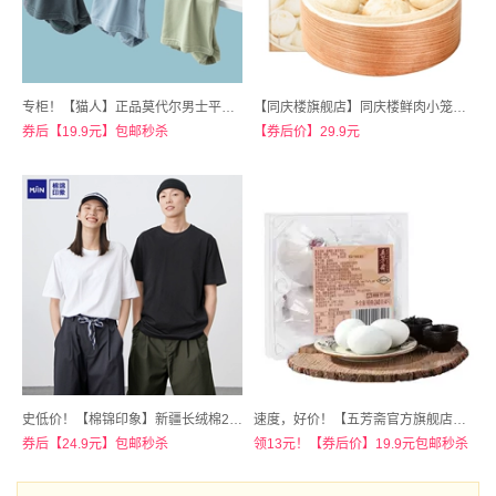
专柜！【猫人】正品莫代尔男士平角裤3条
【同庆楼旗舰店】同庆楼鲜肉小笼包40只
券后【19.9元】包邮秒杀
【券后价】29.9元
史低价！【棉锦印象】新疆长绒棉200G重磅全棉T恤
速度，好价！【五芳斋官方旗舰店】五芳斋咸鸭蛋盒装70gx12只
券后【24.9元】包邮秒杀
领13元！【券后价】19.9元包邮秒杀