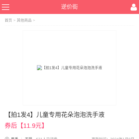
逆价街
首页
>
其他商品
>
【拍1发4】儿童专用花朵泡泡洗手液
券后【11.9元】