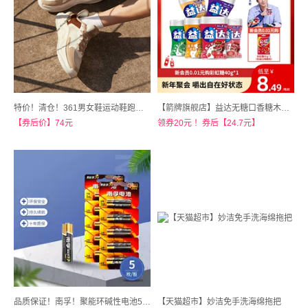
特价！清仓！361男女鞋运动鞋跑步鞋
【箭牌旗舰店】益达无糖口香糖木糖醇约40粒X3瓶
【券后价】74元
领券20元 ！券后【24.7元】
品质保证！南孚！聚能环碱性电池5号7号20粒装
【天猫超市】妙洁免手洗海绵拖把