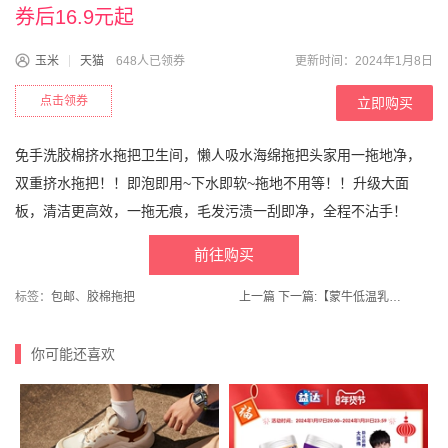
券后16.9元起
玉米
天猫
648人已领券
更新时间：2024年1月8日
点击领券
立即购买
免手洗胶棉挤水拖把卫生间，懒人吸水海绵拖把头家用一拖地净，
双重挤水拖把！！即泡即用~下水即软~拖地不用等！！升级大面
板，清洁更高效，一拖无痕，毛发污渍一刮即净，全程不沾手！
前往购买
标签：
包邮
、
胶棉拖把
上一篇
下一篇:
【蒙牛低温乳品旗舰店】双拼果粒风味酸牛奶草莓/菠萝90g*24杯
你可能还喜欢