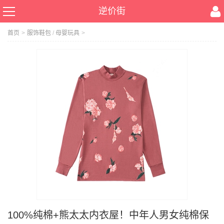
逆价街
首页
>
服饰鞋包
/
母婴玩具
>
100%纯棉+熊太太内衣屋！中年人男女纯棉保