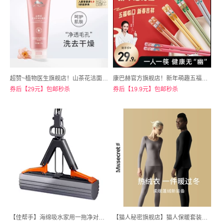
超赞~植物医生旗舰店！山茶花洁面乳拍2件共120g*2
康巴赫官方旗舰店！新年萌趣五福筷5双装
券后【29元】包邮秒杀
券后【19.9元】包邮秒杀
【佳帮手】海绵吸水家用一拖净对折式挤水胶棉拖把
【猫人秘密旗舰店】猫人保暖套装膨蓬绒