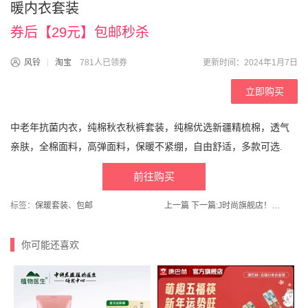
暖内衣套装
券后【29元】包邮秒杀
风铃
淘宝
781人已领券
更新时间：2024年1月7日
立即购买
中老年抗菌内衣，纯棉秋衣秋裤套装，纯棉优选新疆精梳棉，透气
亲肤，全棉面料，高弹面料，保暖不紧绷，自由舒适，多款可选.
前往购买
标签：
保暖套装
、
包邮
上一篇
下一篇:
J时尚旗舰店！真维斯集团加绒裤子
你可能还喜欢