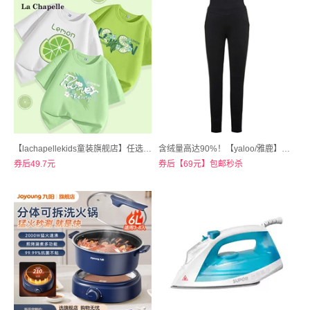
【lachapellekids童装旗舰店】任选3件！拉夏贝尔女童短袖t恤纯棉半袖绿色上衣
含绒量高达90%！【yaloo/雅鹿】秋冬高腰加厚加绒羽绒裤
券后49.7元
券后【69元】包邮秒杀