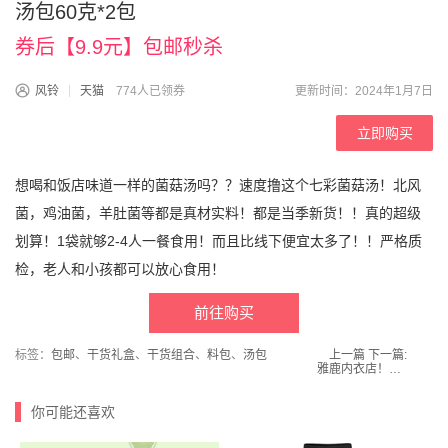
汤包60克*2包
券后【9.9元】包邮秒杀
风铃
天猫
774人已领券
更新时间：2024年1月7日
立即购买
想喝和饭店味道一样的菌菇汤吗？？速度撸这个七彩菌菇汤！北风
菌，鸡油菌，羊肚菌等都是真材实料！都是当季新货！！真的超级
划算！1袋就够2-4人一餐食用！而且比线下便宜太多了！！严格质
检，老人和小孩都可以放心食用！
前往购买
标签：
包邮
、
干货礼盒
、
干货组合
、
料包
、
汤包
上一篇
下一篇:
雅鹿内衣店！抗菌防臭男士全棉长袜4双
你可能还喜欢