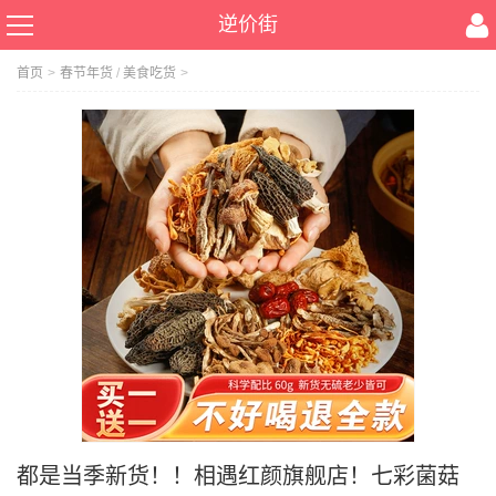
逆价街
首页
>
春节年货
/
美食吃货
>
都是当季新货！！相遇红颜旗舰店！七彩菌菇