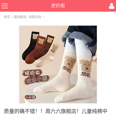
逆价街
首页
>
服饰鞋包
/
母婴玩具
>
质量的确不错！！周六六旗舰店！儿童纯棉中