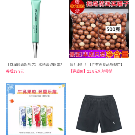
【京润珍珠旗舰店】水感菁纯眼霜20g
屚！洞！！【胜有声食品旗舰店】2袋共500克！大号新货夏威夷果
券后19.9元
【券后价】21.8元包邮秒杀