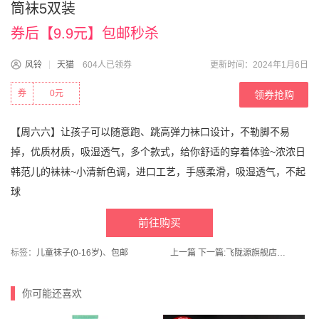
筒袜5双装
券后【9.9元】包邮秒杀
风铃
天猫
604人已领券
更新时间：2024年1月6日
券
0元
领券抢购
【周六六】让孩子可以随意跑、跳高弹力袜口设计，不勒脚不易
掉，优质材质，吸湿透气，多个款式，给你舒适的穿着体验~浓浓日
韩范儿的袜袜~小清新色调，进口工艺，手感柔滑，吸湿透气，不起
球
前往购买
标签：
儿童袜子(0-16岁)
、
包邮
上一篇
下一篇:
飞陇源旗舰店！甘肃静宁红富士60-75mm带箱6枚
你可能还喜欢