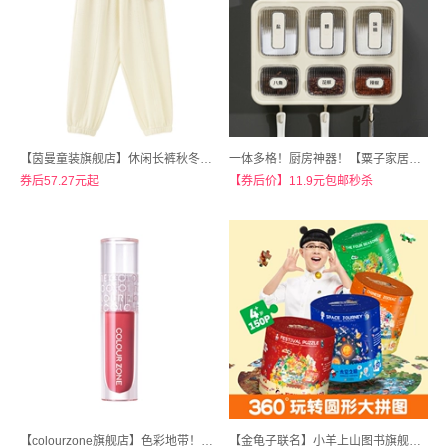
【茵曼童装旗舰店】休闲长裤秋冬女童加绒运动裤
一体多格！厨房神器！【粟子家居家日用旗舰店】厨房家用挂壁式调味盒
券后57.27元起
【券后价】11.9元包邮秒杀
【colourzone旗舰店】色彩地带！水漾唇蜜唇油
【金龟子联名】小羊上山图书旗舰店！儿童益智拼图