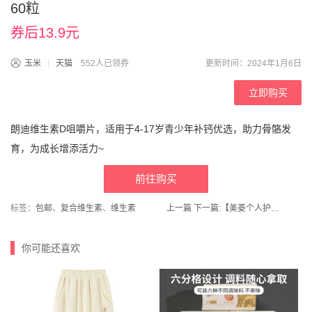
60粒
券后13.9元
玉米
天猫
552人已领券
更新时间：2024年1月6日
立即购买
朗迪维生素D咀嚼片，适用于4-17岁青少年补钙优选，助力骨骼发
育，为成长增添活力~
前往购买
标签：
包邮
、
复合维生素
、
维生素
上一篇
下一篇:
【美菱个人护理旗舰店】理发器剃发电推剪理发神器
你可能还喜欢