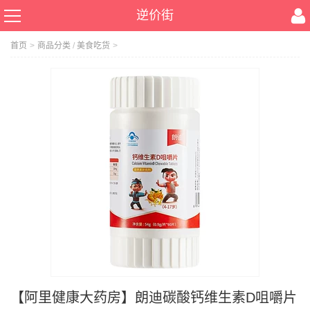
逆价街
首页
>
商品分类
/
美食吃货
>
【阿里健康大药房】朗迪碳酸钙维生素D咀嚼片