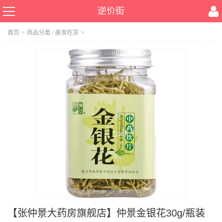
逆价街
首页
>
商品分类
/
美食吃货
>
【张仲景大药房旗舰店】仲景金银花30g/瓶装