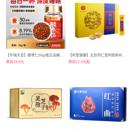
【华瑞天丞】酸枣仁50g/瓶正品睡眠茶
【阿里健康】北京同仁堂阿胶粉补气补血3g×6袋*1盒
券后19.9元
券后12.5元起