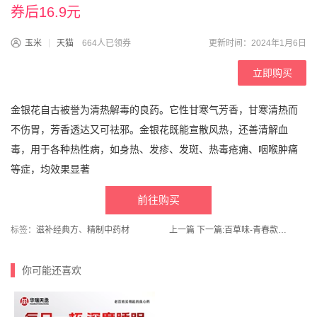
券后16.9元
玉米
天猫
664人已领券
更新时间：2024年1月6日
立即购买
金银花自古被誉为清热解毒的良药。它性甘寒气芳香，甘寒清热而
不伤胃，芳香透达又可祛邪。金银花既能宣散风热，还善清解血
毒，用于各种热性病，如身热、发疹、发斑、热毒疮痈、咽喉肿痛
等症，均效果显著
前往购买
标签：
滋补经典方
、
精制中药材
上一篇
下一篇:
百草味-青春款每日坚果礼盒750g /30包大礼包
你可能还喜欢