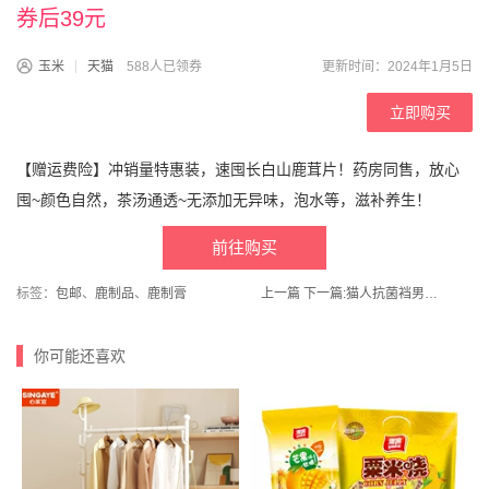
券后39元
玉米
天猫
588人已领券
更新时间：2024年1月5日
立即购买
【赠运费险】冲销量特惠装，速囤长白山鹿茸片！药房同售，放心
囤~颜色自然，茶汤通透~无添加无异味，泡水等，滋补养生！
前往购买
标签：
包邮
、
鹿制品
、
鹿制膏
上一篇
下一篇:
猫人抗菌裆男士冰丝无痕运动四角裤
你可能还喜欢