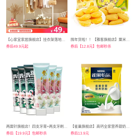
【心家宜家居旗舰店】挂衣架落地式卧室室内主卧小型衣架子
囤年货啦！！【雅客旗舰店】粟米烧软糖水果味500g
券后49.9元起
券后【12.8元】包邮秒杀
两面针旗舰店！四支牙膏+两支牙刷！两面针牙膏套装
【雀巢旗舰店】高钙全家营养甜奶粉300g
券后【19.9元】包邮秒杀
券后13.9元