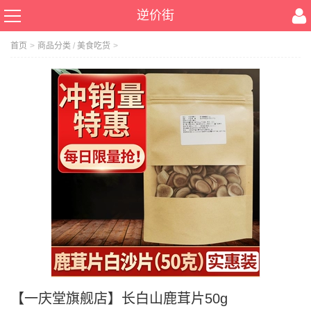
逆价街
首页
>
商品分类
/
美食吃货
>
【一庆堂旗舰店】长白山鹿茸片50g