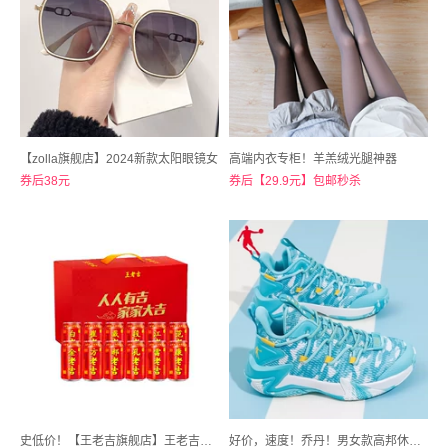
【zolla旗舰店】2024新款太阳眼镜女
高端内衣专柜！羊羔绒光腿神器
券后38元
券后【29.9元】包邮秒杀
史低价！【王老吉旗舰店】王老吉百家姓凉茶12罐
好价，速度！乔丹！男女款高邦休闲篮球鞋