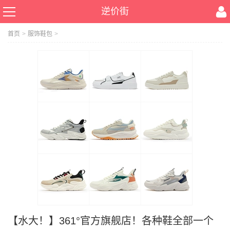
逆价街
首页
>
服饰鞋包
>
【水大！】361°官方旗舰店！各种鞋全部一个