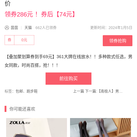
价
领券286元 ！券后【74元】
茵茵
天猫
662人已领券
更新时间：2024年1月5日
券
0元
领券抢购
【叠加聚划算券到手69元】361大牌在线放水！！多种款式任选，男
女同款，时尚百搭，抢！！！
前往购买
标签：
包邮
、
跑步鞋
上一篇
下一篇:
【南极人】男士内裤男纯棉平角裤
你可能还喜欢