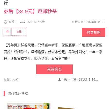
斤
券后【34.9元】包邮秒杀
风铃
天猫
599人已领券
更新时间：2024年1月5日
券
0元
领券抢购
【万年贡】鲜谷现磨，只做当年新米，保留胚芽，产地直发以保留
营养！纤细修长，坚韧饱满，新米水份足，易熟好消化！一年一季
稻，煲饭富有韧性，吸收汤汁，香味更浓郁！
前往购买
标签：
大米
上一篇
下一篇:
【水大！】361度官方旗舰店！各种鞋全部一个价
你可能还喜欢