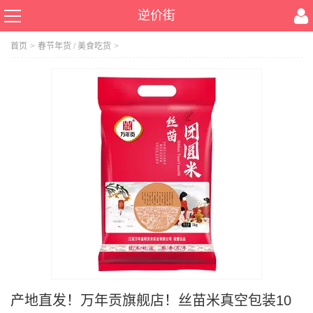
逆价街
首页
>
春节年货
/
美食吃货
>
产地直发！万年贡旗舰店！丝苗米真空包装10