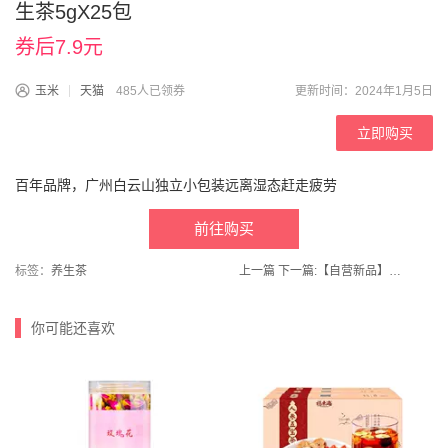
生茶5gX25包
券后7.9元
玉米
天猫
485人已领券
更新时间：2024年1月5日
立即购买
百年品牌，广州白云山独立小包装远离湿态赶走疲劳
前往购买
标签：
养生茶
上一篇
下一篇:
【自营新品】喵满分米酒稠米酒米露720ml*2瓶
你可能还喜欢