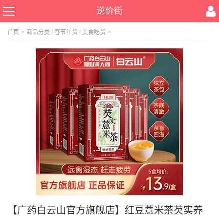
逆价街
首页
>
商品分类
/
春节年货
/
美食吃货
>
【广药白云山官方旗舰店】红豆薏米茶芡实养