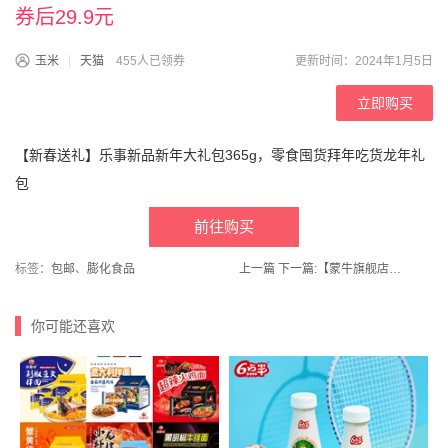
券后29.9元
玉米
天猫
455人已领券
更新时间：2024年1月5日
立即购买
【新春送礼】乐事新品新年大礼包365g，零食囤货拜年吃货龙年礼
包
前往购买
标签：
包邮
、
膨化食品
上一篇
下一篇:
【蒙牛旗舰店】精选牧场纯牛奶250mL*10盒*2箱
你可能还喜欢