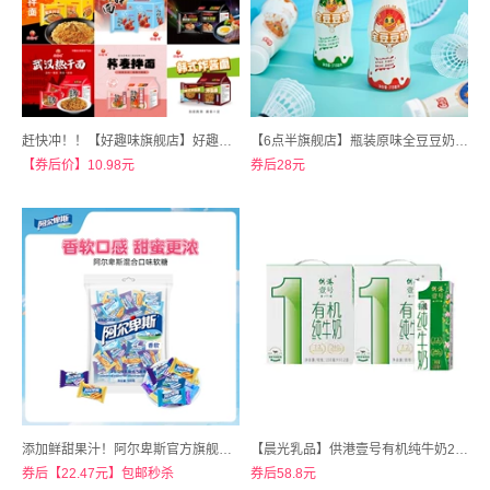
赶快冲！！【好趣味旗舰店】好趣味干拌面10种口味5袋装
【6点半旗舰店】瓶装原味全豆豆奶植物奶318ml*15瓶
【券后价】10.98元
券后28元
添加鲜甜果汁！阿尔卑斯官方旗舰店！软糖散装500g
【晨光乳品】供港壹号有机纯牛奶200ml*12盒*2箱
券后【22.47元】包邮秒杀
券后58.8元