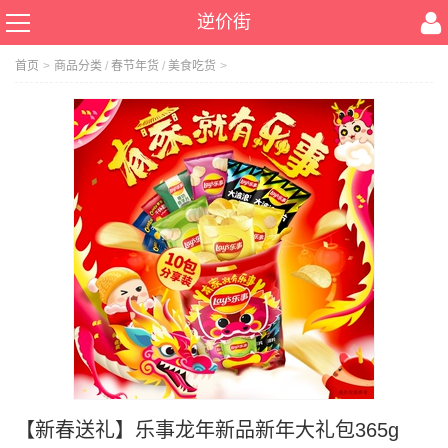
逆价街
首页
>
商品分类
/
春节年货
/
美食吃货
>
【新春送礼】乐事龙年新品新年大礼包365g