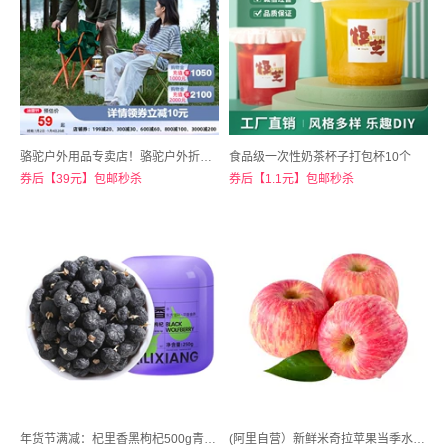
骆驼户外用品专卖店！骆驼户外折叠椅
食品级一次性奶茶杯子打包杯10个
券后【39元】包邮秒杀
券后【1.1元】包邮秒杀
年货节满减：杞里香黑枸杞500g青海黑枸杞子
(阿里自营）新鲜米奇拉苹果当季水果3斤装