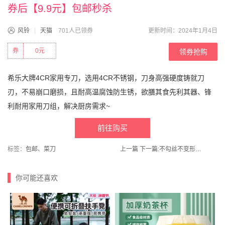
券后【9.9元】包邮秒杀
风铃
天猫
701人已领券
更新时间：2024年1月4日
券
0元
领券抢购
希乐大牌4CR家用专刀，选用4CR不锈钢，刀身高强硬度铸就刀
刃，不易崩口磨损，且耐高温腐蚀防生锈，欲膳其食先利其器、锋
利耐用家用刀组，解决厨房需求~
前往购买
标签：
包邮
、
菜刀
上一篇
下一篇:
不勾丝不变形！欣蓓旗舰店！男女美肤衣发热保暖内衣
你可能还喜欢