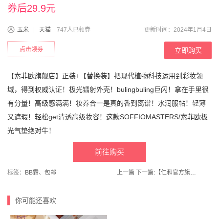
券后29.9元
玉米
天猫
747人已领券
更新时间：2024年1月4日
点击领券
立即购买
【索菲欧旗舰店】正装+【替换装】把现代植物科技运用到彩妆领
域，得到权威认证！极光镭射外壳！bulingbuling巨闪！拿在手里很
有分量！高级感满满！妆养合一是真的香到离谱！水润服帖！轻薄
又遮瑕！轻松get清透高级妆容！这款SOFFIOMASTERS/索菲欧极
光气垫绝对牛！
前往购买
标签：
BB霜
、
包邮
上一篇
下一篇:
【仁和官方旗舰店】医用退热贴10贴
你可能还喜欢