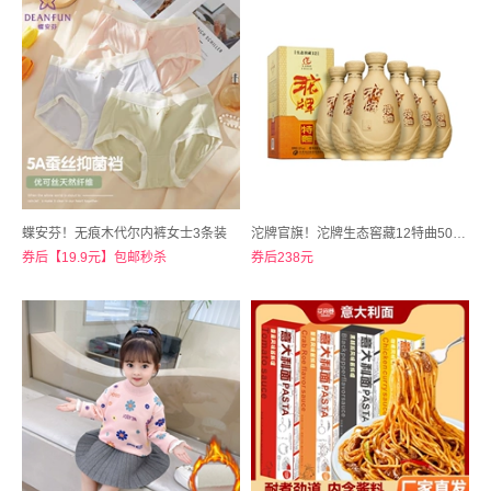
蝶安芬！无痕木代尔内裤女士3条装
沱牌官旗！沱牌生态窖藏12特曲50度500ml*6瓶浓香白酒
券后【19.9元】包邮秒杀
券后238元