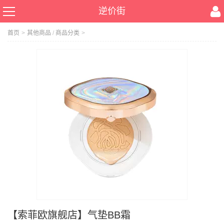
逆价街
首页
>
其他商品
/
商品分类
>
【索菲欧旗舰店】气垫BB霜