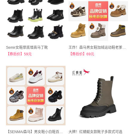
Semir女鞋厚底增高马丁靴
王炸！森马男女鞋加绒运动鞋老爹鞋马丁靴
【券后价】59元
【券后价】69元
【SENMA/森马】男女鞋小白鞋百搭靴子老爹鞋
大牌！红蜻蜓女款靴子多款式可选