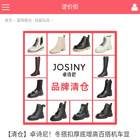
逆价街
首页
>
服饰鞋包
/
母婴玩具
>
【清仓】卓诗尼！冬搭扣厚底增高百搭机车显