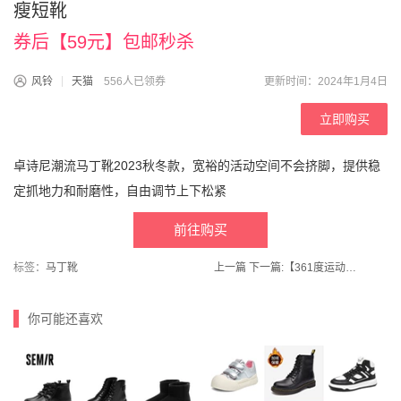
瘦短靴
券后【59元】包邮秒杀
风铃
天猫
556人已领券
更新时间：2024年1月4日
立即购买
卓诗尼潮流马丁靴2023秋冬款，宽裕的活动空间不会挤脚，提供稳
定抓地力和耐磨性，自由调节上下松紧
前往购买
标签：
马丁靴
上一篇
下一篇:
【361度运动户外旗舰店】运动裤秋冬针织九分裤男女宽松休闲裤
你可能还喜欢