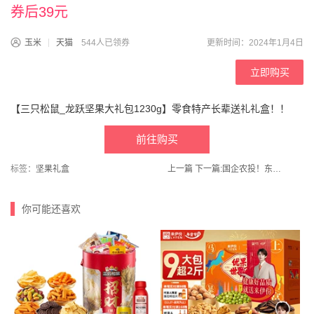
券后39元
玉米
天猫
544人已领券
更新时间：2024年1月4日
立即购买
【三只松鼠_龙跃坚果大礼包1230g】零食特产长辈送礼礼盒！！
前往购买
标签：
坚果礼盒
上一篇
下一篇:
国企农投！东北黄糯新玉米250g*8根
你可能还喜欢