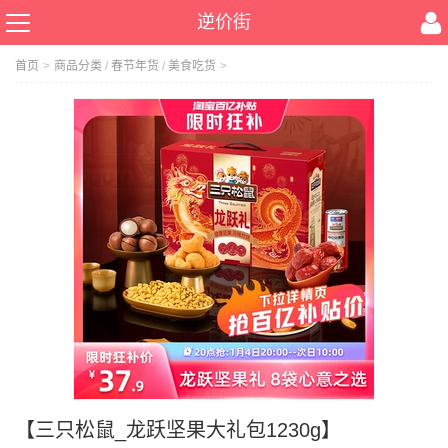
逆价街
首页
>
商品分类
/
春节年货
/
美食吃货
>
【三只松鼠_龙跃坚果大礼包1230g】