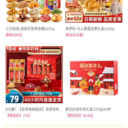
三只松鼠-招财巨型零食桶2201g
来伊份-马上暴富坚果礼盒1162g
券后109元
券后26元起
6大罐！【百草味旗舰店】百草味年货罐装坚果礼盒1378g
薛记炒货年货礼盒1370g/10件
【券后价】74元
【券后价】39.9元