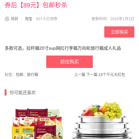
券后【89元】包邮秒杀
风铃
淘宝
507人已领券
更新时间：2024年1月3日
立即购买
多款可选，拉杆箱20寸sup网红行李箱万向轮旅行箱成人礼品
前往购买
标签：
包邮
、
旅行箱
上一篇
下一篇:
18个千元大红包
你可能还喜欢