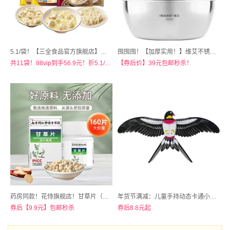
5.1/袋！【三全食品官方旗舰店】三全水饺蒸饺馄饨任选10件+赠1袋
囤囤囤！【加厚实用！】维艾不锈钢盆5件套
共11袋！88vip到手56.9元！折5.1/袋！
【券后价】39元包邮秒杀！
药房同款！花侍旗舰店！甘草片（拍一发二）共320片
年货节满减：儿童手持动态卡通小风筝
券后【9.9元】包邮秒杀
券后8.8元起