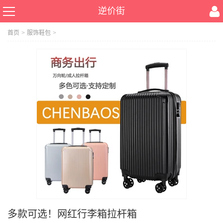
逆价街
首页
>
服饰鞋包
>
多款可选！网红行李箱拉杆箱