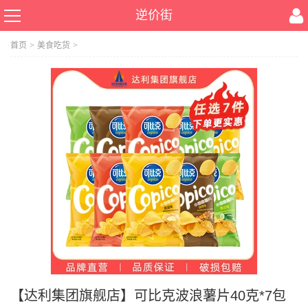
逆价街
首页
>
美食吃货
>
【达利集团旗舰店】可比克波浪薯片40克*7包