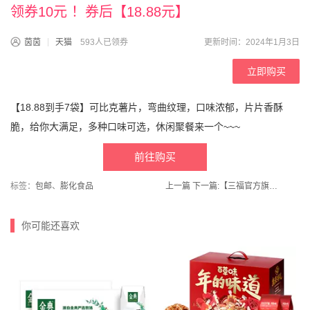
领券10元 ！券后【18.88元】
茵茵
天猫
593人已领券
更新时间：2024年1月3日
立即购买
【18.88到手7袋】可比克薯片，弯曲纹理，口味浓郁，片片香酥
脆，给你大满足，多种口味可选，休闲聚餐来一个~~~
前往购买
标签：
包邮
、
膨化食品
上一篇
下一篇:
【三福官方旗舰店】可爱两穿蝴蝶结半包棉拖鞋
你可能还喜欢