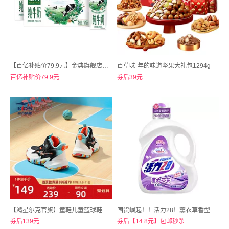
【百亿补贴价79.9元】金典旗舰店！纯牛奶250ml*16盒装*2箱
百草味-年的味道坚果大礼包1294g
百亿补贴价79.9元
券后39元
【鸿星尔克官旗】童鞋儿童篮球鞋男童训练运动鞋
国货崛起！！活力28！薰衣草香型5.2斤
券后139元
券后【14.8元】包邮秒杀