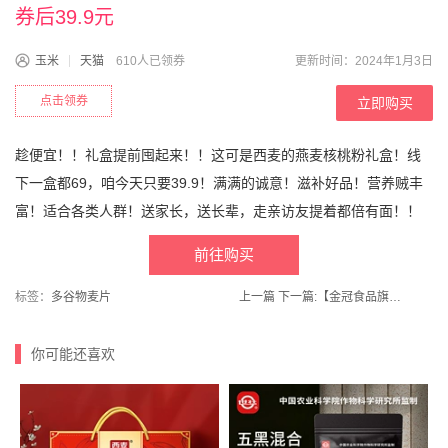
券后39.9元
玉米
天猫
610人已领券
更新时间：2024年1月3日
点击领券
立即购买
趁便宜！！礼盒提前囤起来！！这可是西麦的燕麦核桃粉礼盒！线
下一盒都69，咱今天只要39.9！满满的诚意！滋补好品！营养贼丰
富！适合各类人群！送家长，送长辈，走亲访友提着都倍有面！！
前往购买
标签：
多谷物麦片
上一篇
下一篇:
【金冠食品旗舰店】24新龙年贺年什锦糖铁盒手提装618g
你可能还喜欢