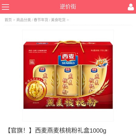
逆价街
首页
>
商品分类
/
春节年货
/
美食吃货
>
【官旗！】西麦燕麦核桃粉礼盒1000g