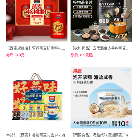
【西麦旗舰店】营养燕麦核桃粉礼盒1kg
【农科优品】五黑混合多谷物燕麦片530g
券后39.9元
券后16.9元起
年货！【西麦】谷物燕麦礼盒1475g
【南国食品】海盐咸味澳洲燕麦片450g