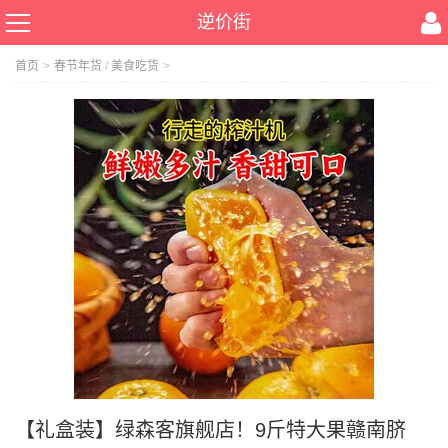
逆价街
首页
>
春节年货
/
美食吃货
>
【礼盒装】绿森客旗舰店！9斤特大果赣南脐