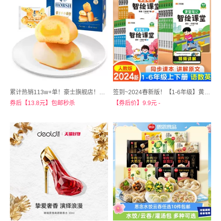
累计热销113w+单！豪士旗舰店！【超值380g约60个】豪士小小面包
签到~2024春新版！【1-6年级】黄冈课堂笔记
券后【13.8元】包邮秒杀
【券后价】9.9元 -