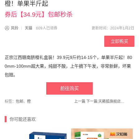
橙！单果半斤起
券后【34.9元】包邮秒杀
风铃
天猫
609人已领券
更新时间：2024年1月2日
立即购买
正宗江西赣南脐橙礼盒装！39.9元9斤约14-15个，单果半斤起！80
0mm-100mm超大果，纯甜不酸，上午摘下午发，非常新鲜，坏果
包赔。
前往购买
标签：
包邮
、
橙
上一篇
下一篇:
天籁狐旗舰店！拍2！秋冬新款半高领德绒打底衫加厚保暖
你可能还喜欢